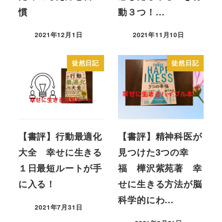
慣
動３つ！…
2021年12月1日
2021年11月10日
投稿日
投稿日
徒然日記
徒然日記
【書評】行動最適化
【書評】精神科医が
大全 幸せに生きる
見つけた3つの幸
１日最短ルートが手
福 樺沢紫苑著 幸
に入る！
せに生きる方法が脳
科学的にわ…
2021年7月31日
投稿日