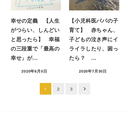
幸せの定義 【人生
【小児科医パパの子
がつらい、しんどい
育て】 赤ちゃん、
と思ったら】 幸福
子どもの泣き声にイ
の三段重で「最高の
ライラしたり、困っ
幸せ」が…
たら？ …
2020年8月5日
2020年7月30日
投稿日
投稿日
投
1
2
3
稿
の
ペ