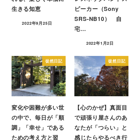
生きる知恵
ピーカー（Sony
SRS-NB10） 自
2022年9月25日
投稿日
宅…
2022年1月2日
投稿日
徒然日記
徒然日記
変化や困難が多い世
【心のかぜ】真面目
の中で、毎日が「順
で頑張り屋さんのあ
調」「幸せ」である
なたが「つらい」と
ための考え方と習
感じたらやるべき行